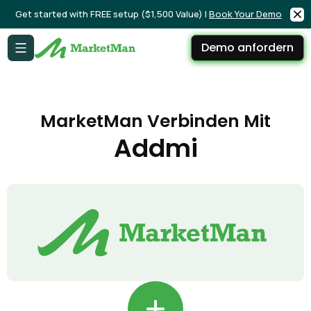
Get started with FREE setup ($1,500 Value) |
Book Your Demo
Demo anfordern
MarketMan Verbinden Mit
Addmi
+