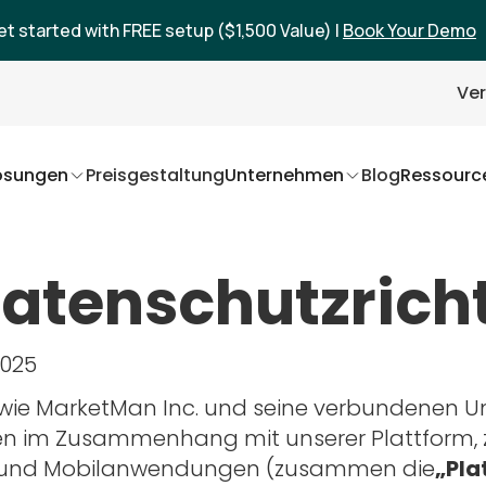
et started with FREE setup ($1,500 Value) |
Book Your Demo
Ver
ösungen
Preisgestaltung
Unternehmen
Blog
Ressourc
tenschutzricht
2025
, wie MarketMan Inc. und seine verbundenen 
n im Zusammenhang mit unserer Plattform, z
 und Mobilanwendungen (zusammen die
„Pla