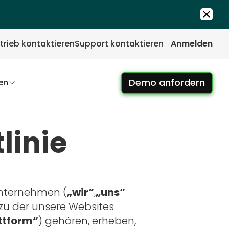
trieb kontaktieren
Support kontaktieren
Anmelden
Demo anfordern
en
linie
Unternehmen (
„wir“
,
„uns“
u der unsere Websites
ttform“
) gehören, erheben,