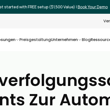
et started with FREE setup ($1,500 Value) |
Book Your Demo
Ver
ösungen
Preisgestaltung
Unternehmen
Blog
Ressourc
erfolgungsso
nts Zur Auto