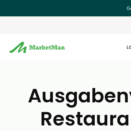
G
L
Ausgabenv
Restaura