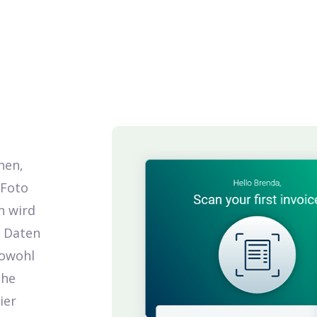
nen,
 Foto
n wird
e Daten
Sowohl
che
ier