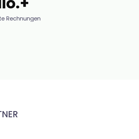
io.+
ete Rechnungen
TNER