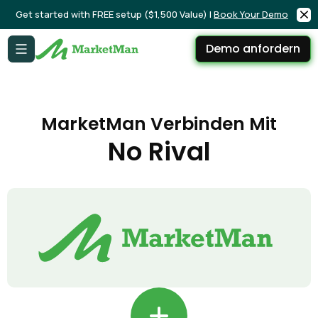
Get started with FREE setup ($1,500 Value) |
Book Your Demo
Demo anfordern
MarketMan Verbinden Mit
No Rival
+