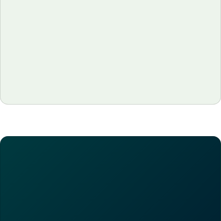
Why Restaurant Margins Are Thin
(And What It Would Actually Take to
Fix Them)
Restaurant margins average just 3–9%. See why they
stay so thin, what's made 2026 harder, and how
operators actually protect them.