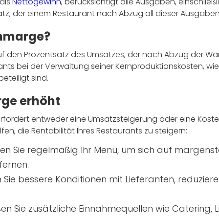
als
Nettogewinn
, berücksichtigt alle Ausgaben, einschließ
atz, der einem Restaurant nach Abzug all dieser Ausgaben 
nnmarge?
uf den Prozentsatz des Umsatzes, der nach Abzug der War
urants bei der Verwaltung seiner Kernproduktionskosten, wie
eteiligt sind.
ge erhöht
rfordert entweder eine Umsatzsteigerung oder eine Koste
lfen, die Rentabilität Ihres Restaurants zu steigern:
n Sie regelmäßig Ihr Menü, um sich auf margensta
fernen.
Sie bessere Konditionen mit Lieferanten, reduziere
ßen Sie zusätzliche Einnahmequellen wie Catering, L