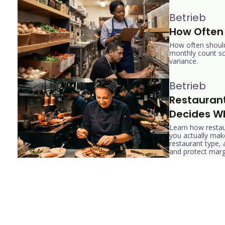
Betrieb
How Often 
How often should 
monthly count sc
variance.
Betrieb
Restaurant
Decides W
Learn how restau
you actually ma
restaurant type,
and protect marg