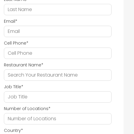
Email
*
Cell Phone
*
Restaurant Name
*
Job Title
*
Number of Locations
*
Country
*