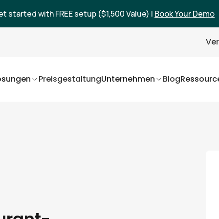
et started with FREE setup ($1,500 Value) |
Book Your Demo
Ver
ösungen
Preisgestaltung
Unternehmen
Blog
Ressourc